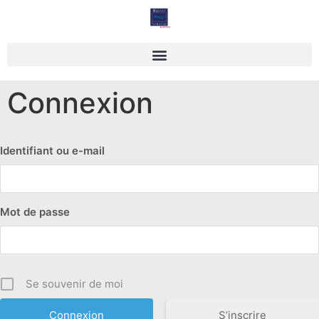
Des outils à manier avec savoir faire
Connexion
Identifiant ou e-mail
Mot de passe
Se souvenir de moi
S’inscrire