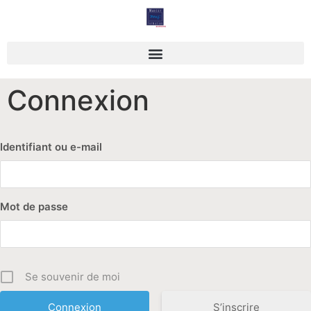
Des outils à manier avec savoir faire
Connexion
Identifiant ou e-mail
Mot de passe
Se souvenir de moi
S’inscrire