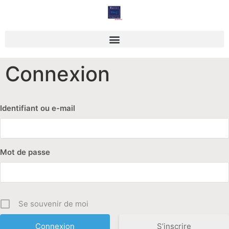
Des outils à manier avec savoir faire
Connexion
Identifiant ou e-mail
Mot de passe
Se souvenir de moi
S’inscrire